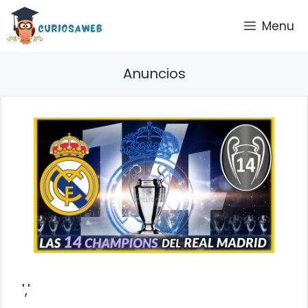
Saltar
Menu
al
contenido
Anuncios
','