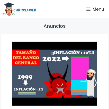
Saltar
Menu
al
contenido
Anuncios