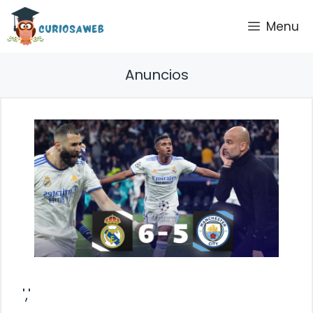
Saltar
Menu
al
contenido
Anuncios
','