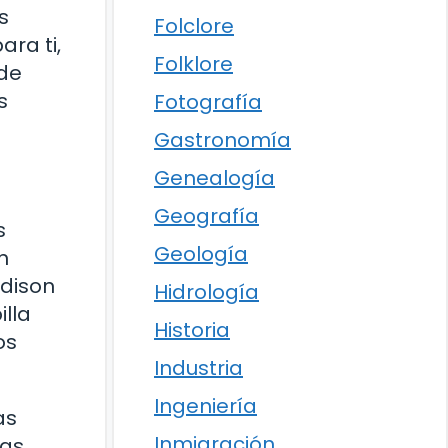
s
Folclore
ra ti,
Folklore
 de
s
Fotografía
Gastronomía
Genealogía
Geografía
s
Geología
n
Edison
Hidrología
lla
Historia
os
Industria
Ingeniería
as
Inmigración
las