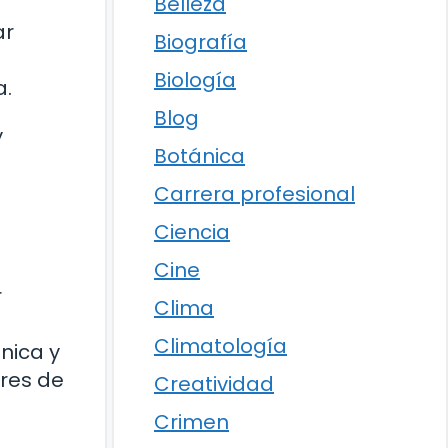
Belleza
ar
Biografía
Biología
a.
Blog
y
Botánica
Carrera profesional
Ciencia
Cine
r
Clima
Climatología
única y
res de
Creatividad
Crimen