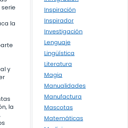
 serie
Inspiración
Inspirador
aca la
Investigación
Lenguaje
parte
Lingüística
Literatura
al y
Magia
er
Manualidades
Manufactura
stas
n, la
Mascotas
,
Matemáticas
os