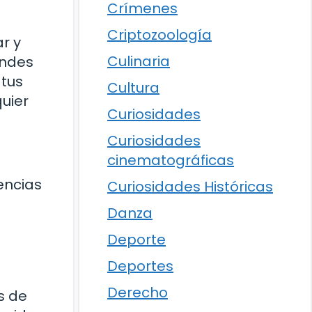
Crímenes
Criptozoología
r y
Culinaria
andes
 tus
Cultura
uier
Curiosidades
Curiosidades
cinematográficas
encias
Curiosidades Históricas
Danza
Deporte
Deportes
Derecho
s de