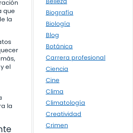
Belleza
ración
a que
Biografía
e la
Biología
Blog
atos
Botánica
quecer
Carrera profesional
emás,
y el
Ciencia
Cine
Clima
a
Climatología
a la
Creatividad
Crimen
nte