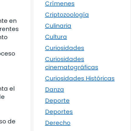
Crímenes
Criptozoología
nte en
Culinaria
erentes
Cultura
nto
Curiosidades
roceso
Curiosidades
cinematográficas
Curiosidades Históricas
ta el
Danza
de
Deporte
Deportes
oso de
Derecho