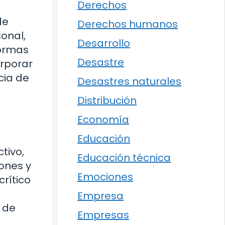
Derechos
de
Derechos humanos
sonal,
Desarrollo
formas
Desastre
orporar
cia de
Desastres naturales
Distribución
Economía
Educación
tivo,
Educación técnica
iones y
Emociones
rítico
Empresa
 de
Empresas