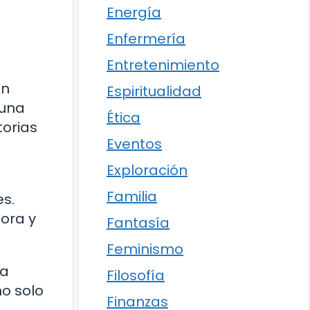
Energía
Enfermería
Entretenimiento
ón
Espiritualidad
 una
Ética
torias
Eventos
Exploración
Familia
es.
ora y
Fantasía
Feminismo
la
Filosofía
no solo
Finanzas