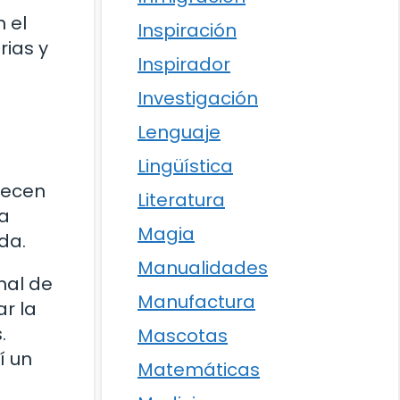
 el
Inspiración
rias y
Inspirador
Investigación
Lenguaje
Lingüística
frecen
Literatura
 a
Magia
da.
Manualidades
nal de
Manufactura
ar la
.
Mascotas
í un
Matemáticas