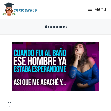
Saltar
Menu
al
contenido
Anuncios
','