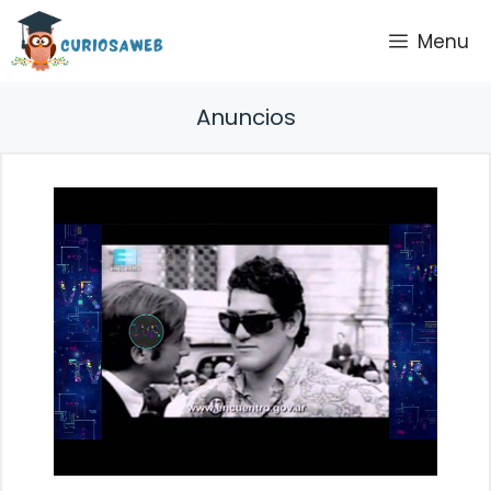
Saltar
Menu
al
contenido
Anuncios