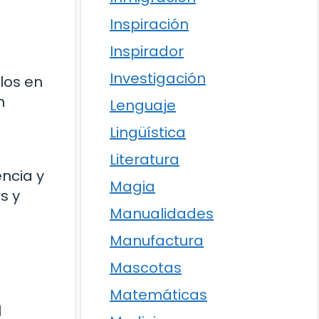
Inspiración
Inspirador
Investigación
los en
n
Lenguaje
Lingüística
Literatura
encia y
Magia
s y
Manualidades
Manufactura
Mascotas
Matemáticas
l