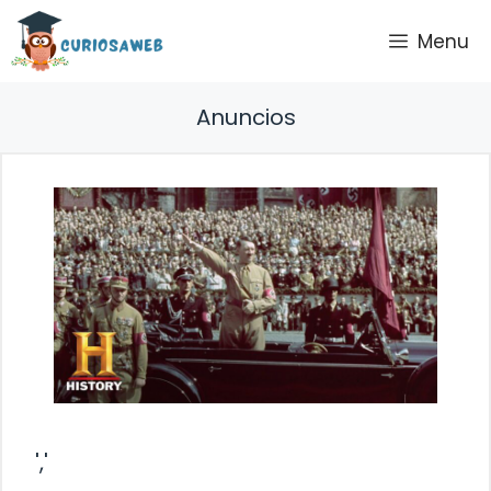
Saltar
Menu
al
contenido
Anuncios
','