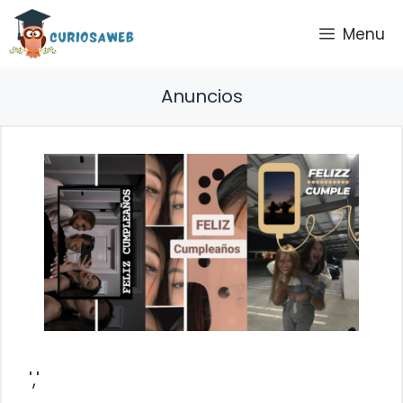
Saltar
Menu
al
contenido
Anuncios
','