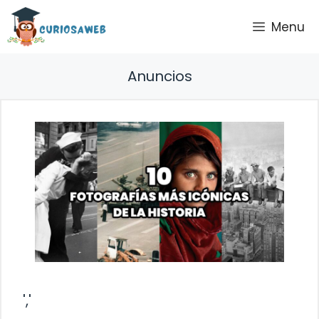
Saltar
Menu
al
contenido
Anuncios
','