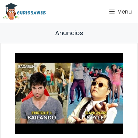
Saltar
Menu
al
contenido
Anuncios