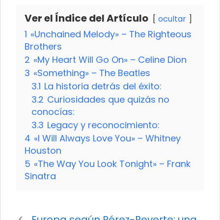
Ver el Índice del Artículo
ocultar
1
«Unchained Melody» – The Righteous
Brothers
2
«My Heart Will Go On» – Celine Dion
3
«Something» – The Beatles
3.1
La historia detrás del éxito:
3.2
Curiosidades que quizás no
conocías:
3.3
Legacy y reconocimiento:
4
«I Will Always Love You» – Whitney
Houston
5
«The Way You Look Tonight» – Frank
Sinatra
Europa según Pérez-Reverte: una