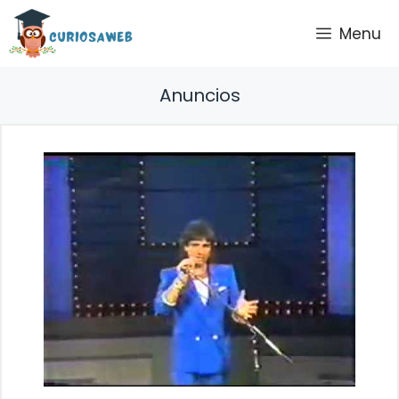
Saltar
Menu
al
contenido
Anuncios