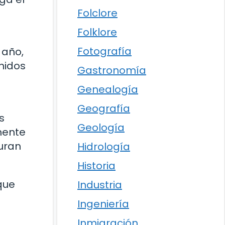
Folclore
Folklore
Fotografía
 año,
nidos
Gastronomía
Genealogía
Geografía
s
Geología
mente
turan
Hidrología
Historia
que
Industria
Ingeniería
Inmigración