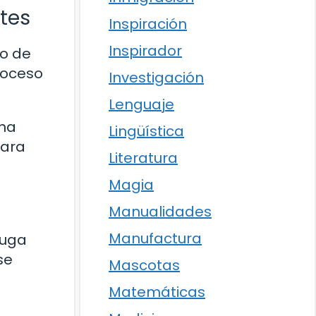
tes
Inspiración
Inspirador
lo de
roceso
Investigación
Lenguaje
una
Lingüística
para
Literatura
Magia
Manualidades
Manufactura
ruga
se
Mascotas
Matemáticas