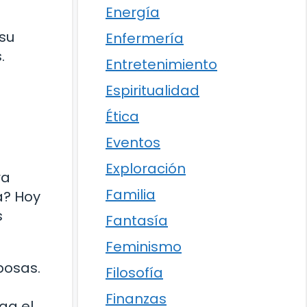
Energía
 su
Enfermería
.
Entretenimiento
Espiritualidad
Ética
Eventos
Exploración
ra
Familia
a? Hoy
s
Fantasía
Feminismo
posas.
Filosofía
Finanzas
ga el