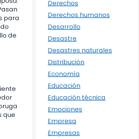
iposa.
Derechos
 Pasan
Derechos humanos
s para
ado
Desarrollo
lo de
Desastre
Desastres naturales
Distribución
Economía
Educación
iente
Educación técnica
edor
 oruga
Emociones
s que
Empresa
Empresas