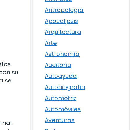
Antropología
Apocalipsis
Arquitectura
Arte
Astronomía
stos
Auditoría
con su
Autoayuda
a se
Autobiografía
Automotriz
Automóviles
Aventuras
imal.