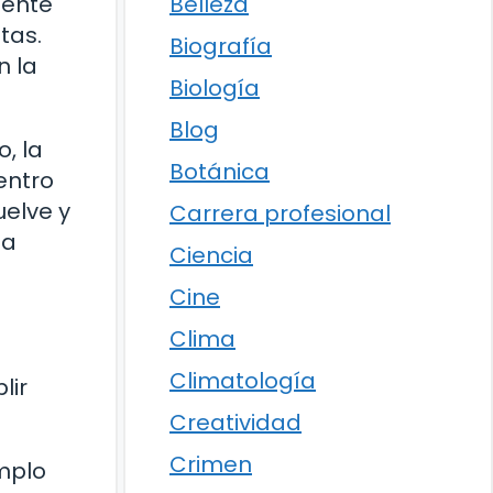
Belleza
mente
tas.
Biografía
n la
Biología
Blog
, la
Botánica
entro
uelve y
Carrera profesional
la
Ciencia
Cine
Clima
Climatología
lir
Creatividad
Crimen
mplo