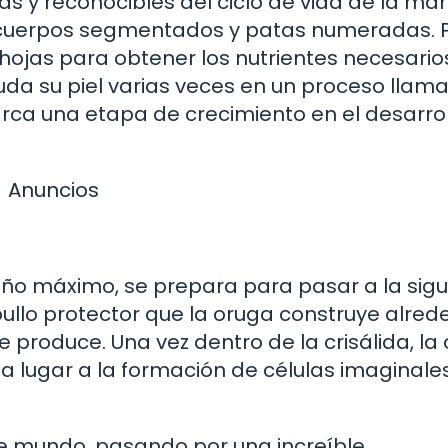
 y reconocibles del ciclo de vida de la mar
n cuerpos segmentados y patas numeradas.
ojas para obtener los nutrientes necesario
uda su piel varias veces en un proceso llam
a una etapa de crecimiento en el desarrol
Anuncios
o máximo, se prepara para pasar a la sigu
capullo protector que la oruga construye alred
e produce. Una vez dentro de la crisálida, la
da lugar a la formación de células imaginale
te mundo, pasando por una increíble