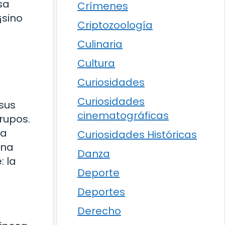
sa
Crímenes
¡sino
Criptozoología
Culinaria
Cultura
Curiosidades
Curiosidades
sus
cinematográficas
rupos.
ta
Curiosidades Históricas
una
Danza
: la
Deporte
Deportes
Derecho