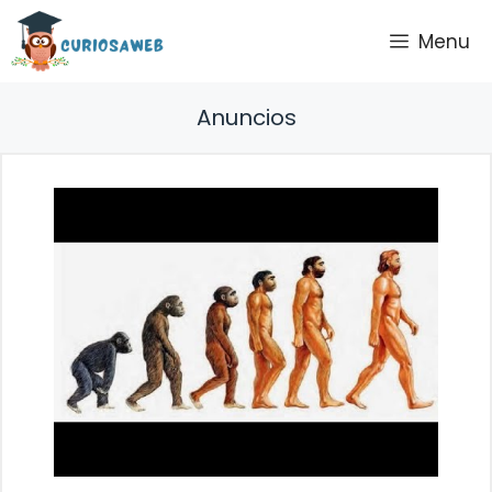
Saltar
Menu
al
contenido
Anuncios