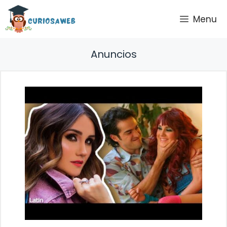
Saltar
Menu
al
contenido
Anuncios