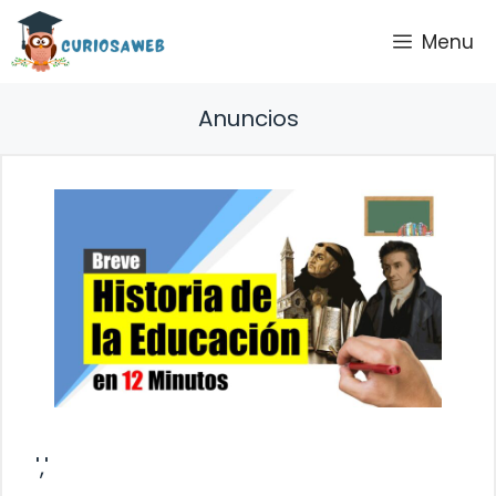
Saltar
Menu
al
contenido
Anuncios
','