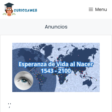
Saltar
Menu
al
contenido
Anuncios
','