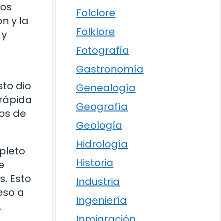
ios
Folclore
n y la
Folklore
 y
Fotografía
Gastronomía
sto dio
Genealogía
 rápida
Geografía
los de
Geología
Hidrología
pleto
Historia
e
s. Esto
Industria
eso a
Ingeniería
.
Inmigración