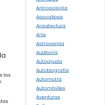
Antropología
Apocalipsis
Arquitectura
Arte
Astronomía
Auditoría
la
Autoayuda
Autobiografía
e las
Automotriz
n
n
Automóviles
Aventuras
adas