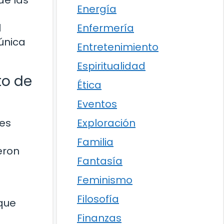
de las
Energía
Enfermería
l
única
Entretenimiento
Espiritualidad
to de
Ética
Eventos
Exploración
les
Familia
eron
Fantasía
Feminismo
Filosofía
 que
Finanzas