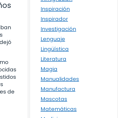
eños
Inspiración
Inspirador
jaban
Investigación
s
Lenguaje
 dejó
Lingüística
Literatura
como
Magia
ocidas
stidos
Manualidades
os
Manufactura
jes de
Mascotas
Matemáticas
a