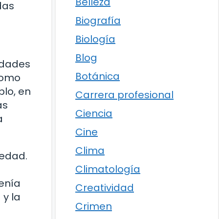
Belleza
das
Biografía
Biología
Blog
edades
Botánica
como
plo, en
Carrera profesional
as
Ciencia
a
Cine
Clima
iedad.
Climatología
tenía
Creatividad
 y la
Crimen