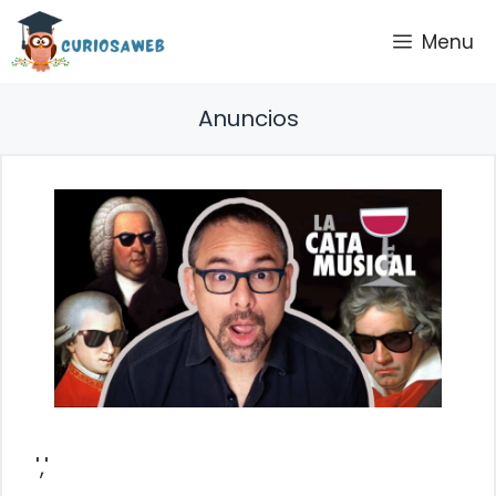
Saltar
Menu
al
contenido
Anuncios
','