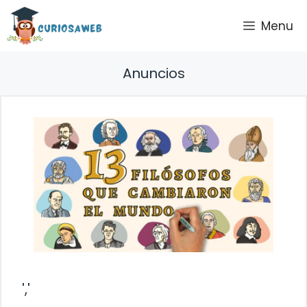
Saltar
Menu
al
contenido
Anuncios
','