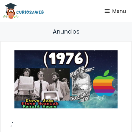
Saltar
Menu
al
contenido
Anuncios
','