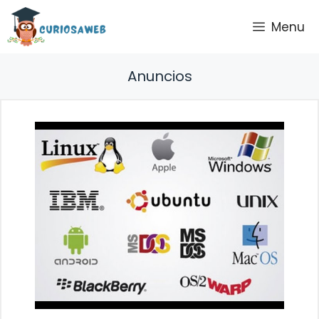
Saltar
Menu
al
contenido
Anuncios