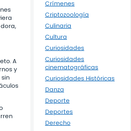
Crímenes
ones
Criptozoología
iera
Culinaria
adora,
Cultura
Curiosidades
Curiosidades
eto. A
cinematográficas
rnos y
 sin
Curiosidades Históricas
áculos
Danza
Deporte
o
Deportes
rren
Derecho
a