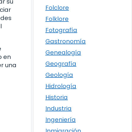
ar su
Folclore
ciar
ades
Folklore
l
Fotografía
Gastronomía
e
Genealogía
o en
Geografía
er una
Geología
Hidrología
Historia
Industria
Ingeniería
Inmigración