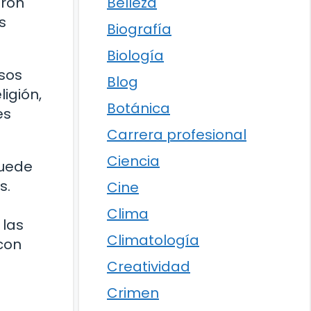
Belleza
aron
s
Biografía
Biología
asos
Blog
igión,
Botánica
es
Carrera profesional
Ciencia
puede
s.
Cine
Clima
 las
Climatología
con
Creatividad
Crimen