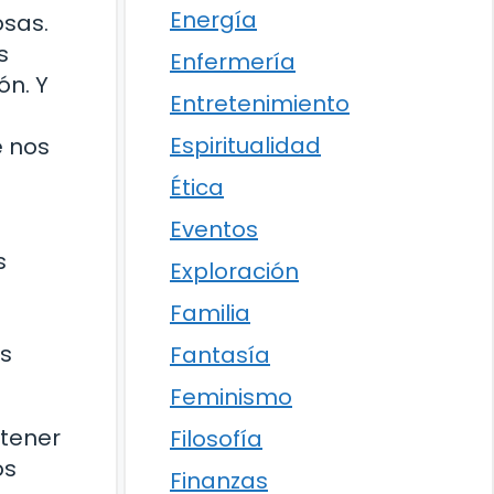
Energía
osas.
s
Enfermería
ón. Y
Entretenimiento
Espiritualidad
e nos
Ética
Eventos
s
Exploración
Familia
as
Fantasía
Feminismo
 tener
Filosofía
os
Finanzas