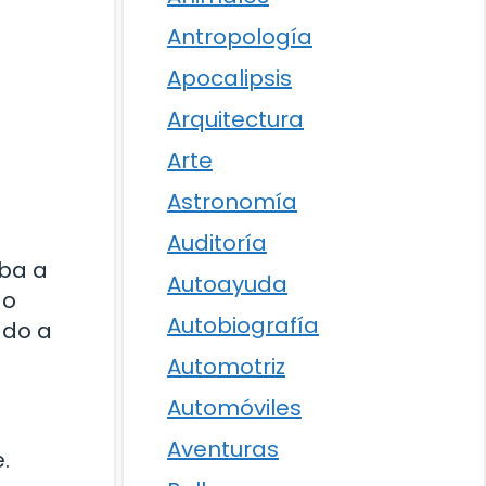
Antropología
Apocalipsis
Arquitectura
Arte
Astronomía
Auditoría
eba a
Autoayuda
do
Autobiografía
ado a
Automotriz
Automóviles
Aventuras
.