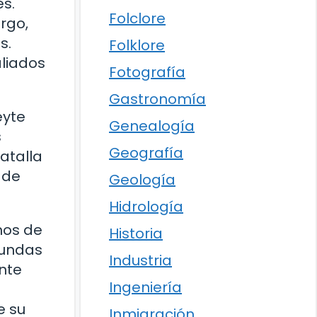
es.
Folclore
rgo,
s.
Folklore
aliados
Fotografía
Gastronomía
eyte
Genealogía
s
Geografía
atalla
 de
Geología
Hidrología
nos de
Historia
fundas
Industria
ante
Ingeniería
a
e su
Inmigración