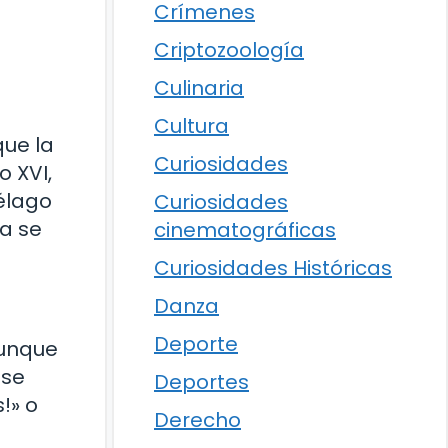
Crímenes
Criptozoología
Culinaria
Cultura
que la
Curiosidades
o XVI,
iélago
Curiosidades
ia se
cinematográficas
Curiosidades Históricas
Danza
Deporte
Aunque
 se
Deportes
!» o
Derecho