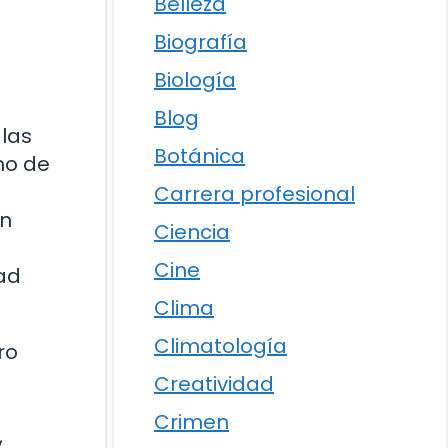
Belleza
Biografía
Biología
Blog
 las
Botánica
no de
Carrera profesional
un
Ciencia
Cine
ad
Clima
Climatología
ro
Creatividad
Crimen
,