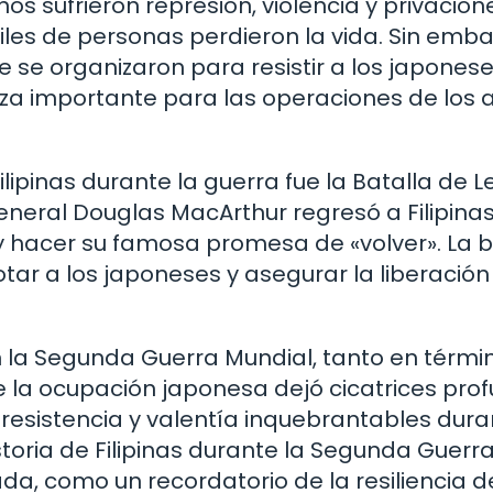
nos sufrieron represión, violencia y privacion
les de personas perdieron la vida. Sin emba
ue se organizaron para resistir a los japonese
rza importante para las operaciones de los 
ipinas durante la guerra fue la Batalla de L
general Douglas MacArthur regresó a Filipina
y hacer su famosa promesa de «volver». La b
rotar a los japoneses y asegurar la liberación
n la Segunda Guerra Mundial, tanto en térmi
e la ocupación japonesa dejó cicatrices pro
a resistencia y valentía inquebrantables dur
storia de Filipinas durante la Segunda Guerr
a, como un recordatorio de la resiliencia d