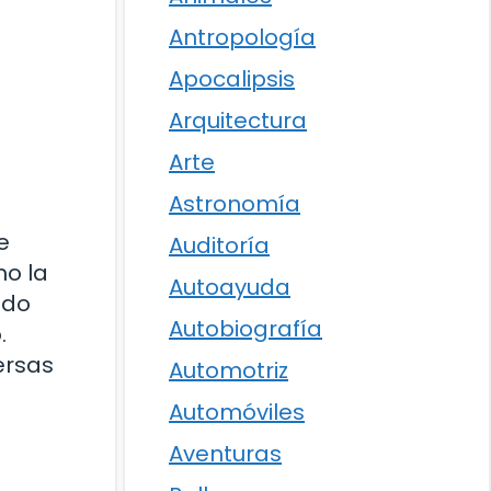
Antropología
Apocalipsis
Arquitectura
Arte
Astronomía
e
Auditoría
mo la
Autoayuda
ndo
Autobiografía
.
ersas
Automotriz
Automóviles
Aventuras