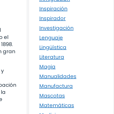
Inspiración
Inspirador
Investigación
l
o el
Lenguaje
 1898.
Lingüística
n gran
Literatura
Magia
 y
Manualidades
pación
Manufactura
 la
Mascotas
e
Matemáticas