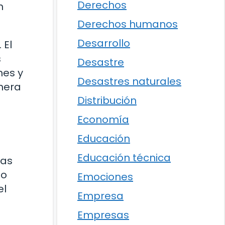
Derechos
n
Derechos humanos
Desarrollo
 El
s
Desastre
nes y
Desastres naturales
nera
Distribución
Economía
Educación
Educación técnica
nas
lo
Emociones
el
Empresa
Empresas