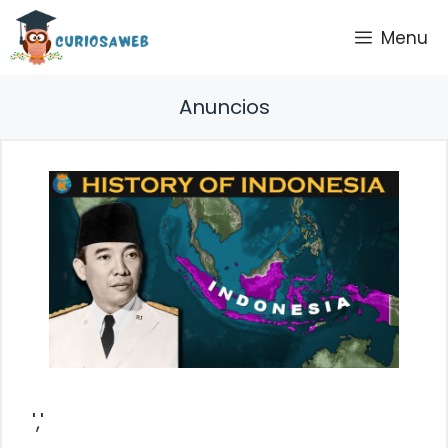
Saltar
Menu
al
contenido
Anuncios
','