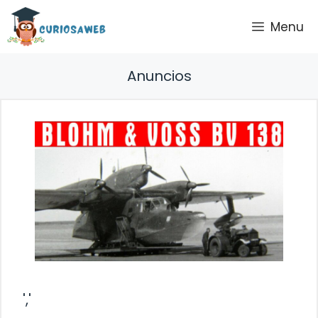
Saltar
Menu
al
contenido
Anuncios
','