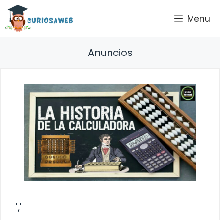
Saltar
Menu
al
contenido
Anuncios
','