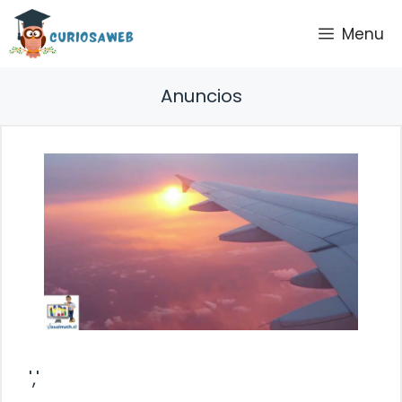
Saltar
Menu
al
contenido
Anuncios
','