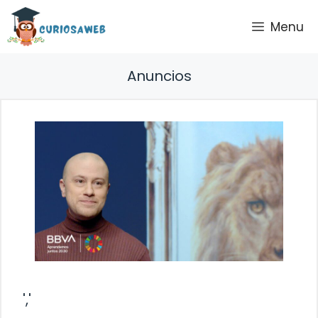
Saltar
Menu
al
contenido
Anuncios
','