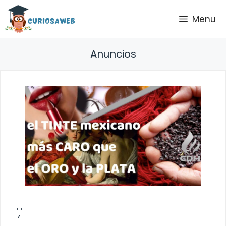
Saltar
Menu
al
contenido
Anuncios
','