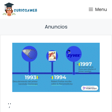
Saltar
Menu
al
contenido
Anuncios
','