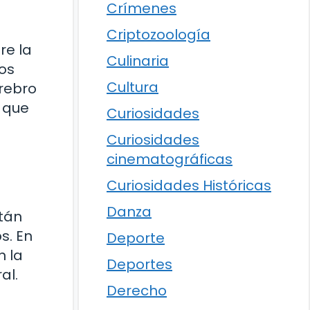
Crímenes
Criptozoología
re la
Culinaria
os
Cultura
rebro
 que
Curiosidades
Curiosidades
cinematográficas
Curiosidades Históricas
Danza
tán
s. En
Deporte
n la
Deportes
al.
Derecho