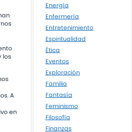
Energía
 han
Enfermería
rnos
Entretenimiento
Espiritualidad
ento
Ética
 los
Eventos
Exploración
mos
Familia
Fantasía
os. A
Feminismo
ivo en
Filosofía
Finanzas