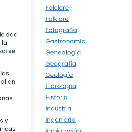
Folclore
Folklore
Fotografía
icidad
Gastronomía
 la
izarse
Genealogía
Geografía
las
Geología
al en
Hidrología
Historia
onas
Industria
Ingeniería
s y
nicas
Inmigración