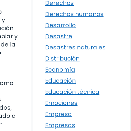
Derechos
o
Derechos humanos
 y
Desarrollo
ación
Desastre
biar y
 de la
Desastres naturales
o
Distribución
Economía
Educación
 como
Educación técnica
s
Emociones
dos,
Empresa
vado a
n
Empresas