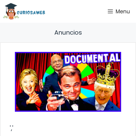
Saltar
Menu
al
contenido
Anuncios
','