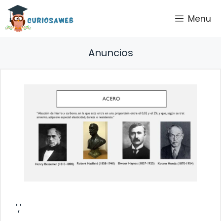
Saltar
Menu
al
contenido
Anuncios
','