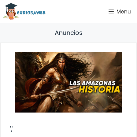
Saltar
Menu
al
contenido
Anuncios
','