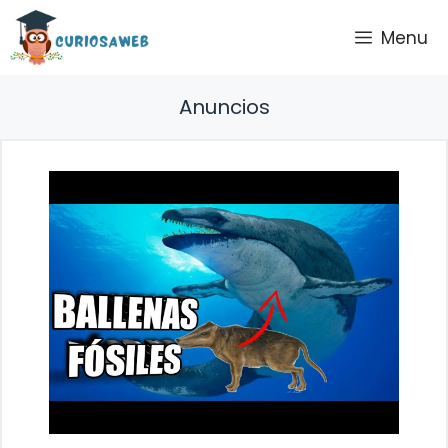
Saltar
Menu
al
contenido
Anuncios