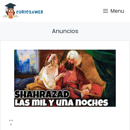
Saltar
Menu
al
contenido
Anuncios
','