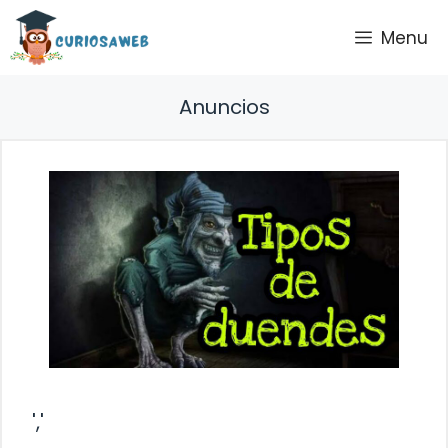
Saltar
Menu
al
contenido
Anuncios
','