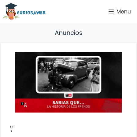
Saltar
Menu
al
contenido
Anuncios
','