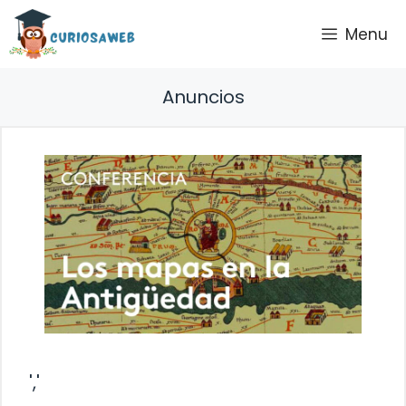
Saltar
Menu
al
contenido
Anuncios
','