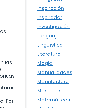
Inspiración
Inspirador
Investigación
nos
Lenguaje
Lingüística
Literatura
n las
Magia
e
Manualidades
óricas.
Manufactura
nteros.
Mascotas
Matemáticas
o. Por
se