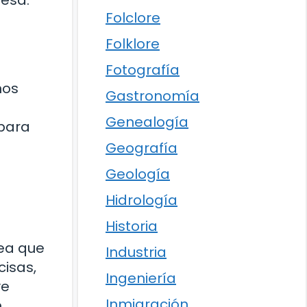
Folclore
Folklore
Fotografía
nos
Gastronomía
n
Genealogía
 para
Geografía
Geología
Hidrología
Historia
sea que
Industria
isas,
Ingeniería
ve
Inmigración
n