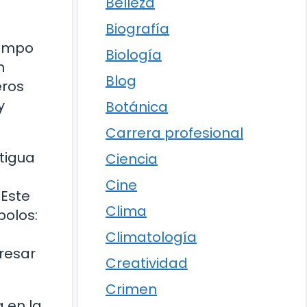
Belleza
Biografía
iempo
Biología
n
Blog
eros
y
Botánica
Carrera profesional
tigua
Ciencia
Cine
 Este
Clima
bolos:
Climatología
resar
Creatividad
Crimen
 en la