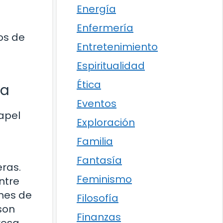
Energía
Enfermería
os de
Entretenimiento
Espiritualidad
Ética
na
Eventos
apel
Exploración
Familia
Fantasía
eras.
Feminismo
ntre
ones de
Filosofía
son
Finanzas
resa.