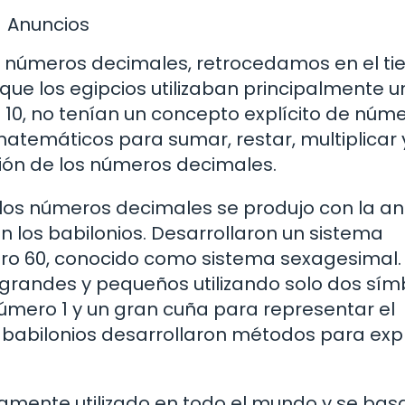
Anuncios
s números decimales, retrocedamos en el t
nque los egipcios utilizaban principalmente u
10, no tenían un concepto explícito de núm
temáticos para sumar, restar, multiplicar 
sión de los números decimales.
 los números decimales se produjo con la an
n los babilonios. Desarrollaron un sistema
ro 60, conocido como sistema sexagesimal.
grandes y pequeños utilizando solo dos sím
mero 1 y un gran cuña para representar el
os babilonios desarrollaron métodos para exp
amente utilizado en todo el mundo y se basa