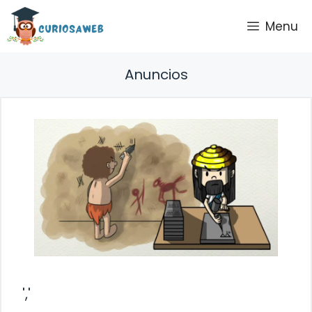
Saltar
Menu
al
contenido
Anuncios
','