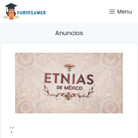
Saltar
Menu
al
contenido
Anuncios
','