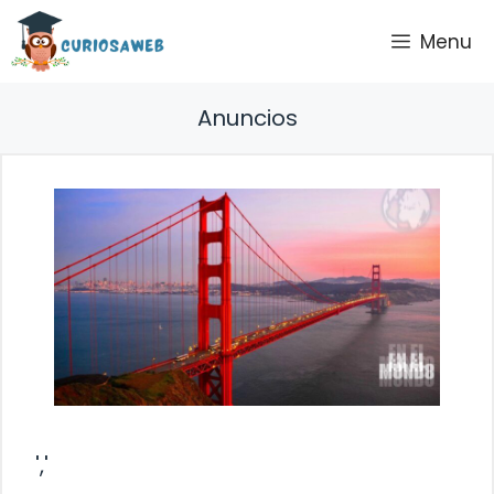
Saltar
Menu
al
contenido
Anuncios
','