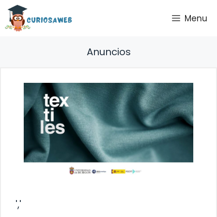
Saltar
Menu
al
contenido
Anuncios
','