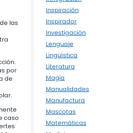
Inspiración
Inspirador
de las
Investigación
tra
Lenguaje
Lingüística
cción.
Literatura
as por
Magia
a de
Manualidades
lar.
Manufactura
amente
Mascotas
te caso
Matemáticas
ertes