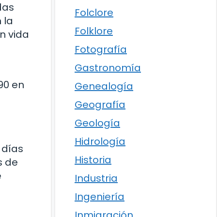
das
Folclore
 la
Folklore
n vida
Fotografía
Gastronomía
90 en
Genealogía
Geografía
Geología
Hidrología
 días
Historia
s de
e
Industria
Ingeniería
Inmigración