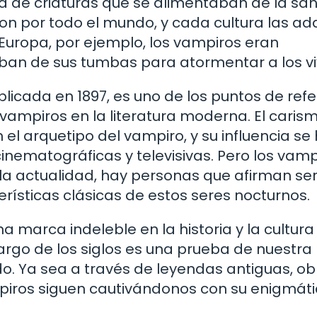
a de criaturas que se alimentaban de la sa
aron por todo el mundo, y cada cultura las ad
 Europa, por ejemplo, los vampiros eran
an de sus tumbas para atormentar a los vi
blicada en 1897, es uno de los puntos de ref
vampiros en la literatura moderna. El caris
 el arquetipo del vampiro, y su influencia se
ematográficas y televisivas. Pero los vamp
en la actualidad, hay personas que afirman se
erísticas clásicas de estos seres nocturnos.
 marca indeleble en la historia y la cultura
argo de los siglos es una prueba de nuestra
do. Ya sea a través de leyendas antiguas, ob
ampiros siguen cautivándonos con su enigmát