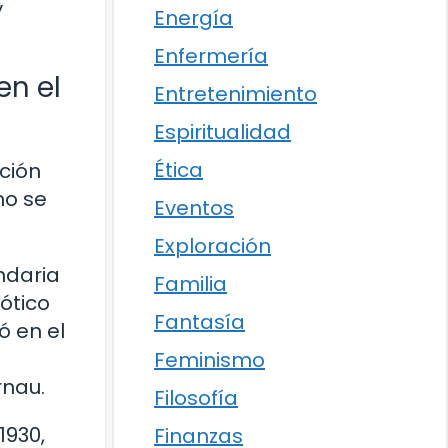
y
Energía
Enfermería
en el
Entretenimiento
Espiritualidad
Ética
ción
mo se
Eventos
Exploración
ndaria
Familia
ótico
Fantasía
ó en el
Feminismo
rnau.
Filosofía
1930,
Finanzas