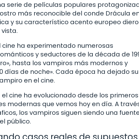
na serie de películas populares protagoniza
l rostro más reconocible del conde Drácula en
ca y su característico acento europeo diero
vista.
 el cine ha experimentado numerosas
románticos y seductores de la década de 19
iro», hasta los vampiros más modernos y
30 días de noche». Cada época ha dejado su
ampiro en el cine.
 el cine ha evolucionado desde los primeros
nes modernas que vemos hoy en día. A travé
ficos, los vampiros siguen siendo una fuent
el público.
gando casos reales de supuestos