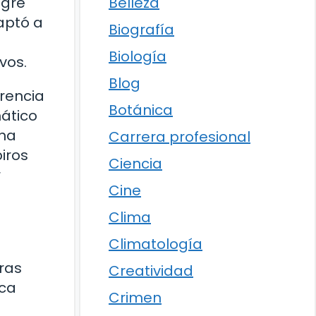
Belleza
ngre
aptó a
Biografía
Biología
vos.
Blog
erencia
Botánica
mático
 ha
Carrera profesional
iros
Ciencia
r
Cine
Clima
Climatología
ras
Creatividad
ica
Crimen