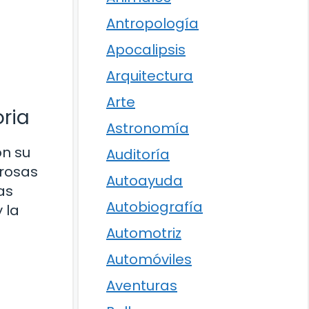
Antropología
Apocalipsis
Arquitectura
Arte
oria
Astronomía
on su
Auditoría
erosas
Autoayuda
as
Autobiografía
 la
Automotriz
Automóviles
Aventuras
s