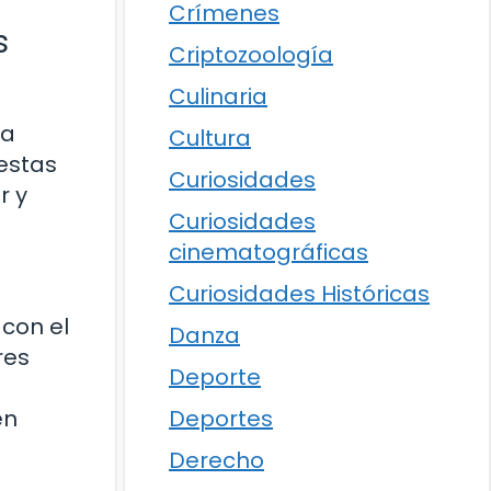
Crímenes
s
Criptozoología
Culinaria
la
Cultura
estas
Curiosidades
r y
Curiosidades
cinematográficas
Curiosidades Históricas
 con el
Danza
res
Deporte
en
Deportes
Derecho