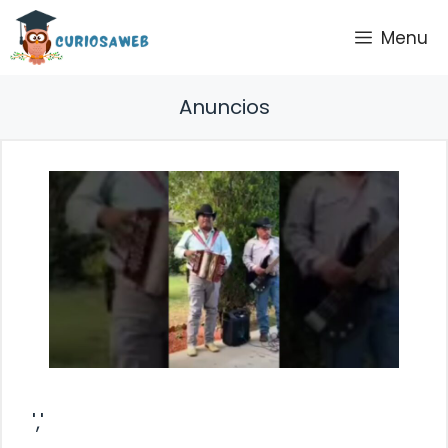
Saltar
Menu
al
contenido
Anuncios
','