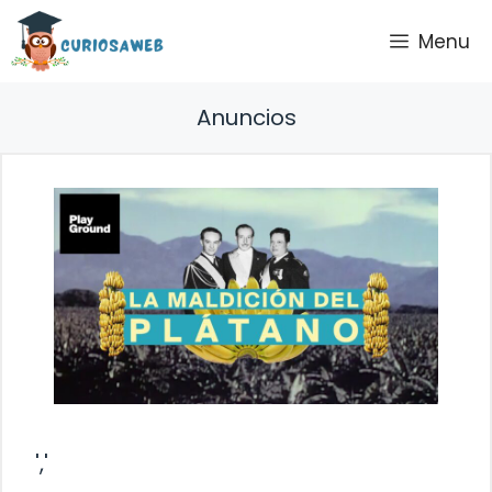
Saltar
Menu
al
contenido
Anuncios
','