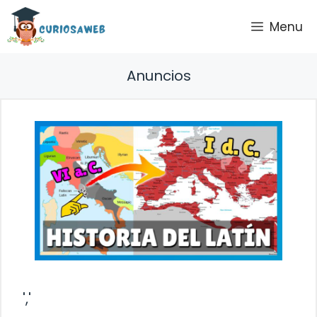
Saltar
Menu
al
contenido
Anuncios
','